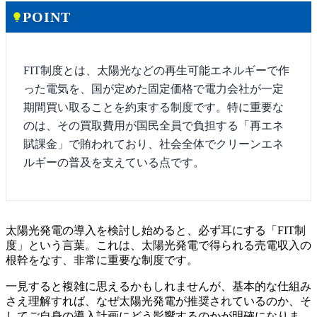
POINT
lightbulb
FIT制度とは、太陽光などの再生可能エネルギーで作
った電気を、国が定めた固定価格で電力会社が一定
期間買い取ることを約束する制度です。特に重要な
のは、その買取費用が国民全員で負担する「再エネ
賦課金」で賄われており、社会全体でクリーンエネ
ルギーの普及を支えている点です。
太陽光発電の導入を検討し始めると、必ず耳にする「FIT制
度」という言葉。これは、太陽光発電で得られる売電収入の
根幹をなす、非常に重要な制度です。
一見すると複雑に思えるかもしれませんが、基本的な仕組み
さえ理解すれば、なぜ太陽光発電が推奨されているのか、そ
してご自身の導入計画にどう影響するのかが明確になりま