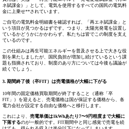
ネ賦課金）」として、電気を使用するすべての国民の電気料
金に上乗せ**されています。
ご自宅の電気料金明細書を確認すれば、「再エネ賦課金」と
いう項目が見つかるはずです。つまり、太陽光発電を設置し
ているかどうかにかかわらず、私たちは皆でこの制度を支え
ているのです。
この仕組みは再生可能エネルギーを普及させる上で大きな役
割を果たしましたが、国民負担が増加し続けているという課
題も指摘されており、制度のあり方については今後も議論が
続くでしょう。
3. 期間終了後（卒FIT）は売電価格が大幅に下がる
10年間の固定価格買取期間が終了すること（通称「卒
FIT」）を迎えると、売電価格は国が保証する価格から、各
電力会社が設定する自由な価格へと移行します。
これにより、
売電単価は1kWhあたり7〜9円程度まで大幅に
下落する
のが一般的です。FIT期間中と同じ感覚で売電を続
けても、得られる収入は半分以下になってしまいます。