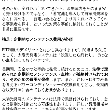
そのため、卒FITが近づいてきたら、余剰電力をそのまま安
く売り続けるのではなく、「蓄電池を導入して自家消費率を
さらに高める」「新電力会社など、より高く買い取ってくれ
る事業者を探す」といった対策を事前に検討しておくことが
非常に重要です。
補足：定期的なメンテナンス費用が必須
FIT制度のデメリットとは少し異なりますが、関連する欠点
として、太陽光発電システムは「設置したら終わり」ではな
い点も知っておくべきです。
長期間、安全かつ効率的に発電し続けるためには、
法律で定
められた定期的なメンテナンス（点検）が義務付けられてお
り、そのための費用が発生
します。また、約10〜15年で寿命
を迎えるパワーコンディショナーの交換費用なども、長期的
な収支計画に含めておく必要があります。
太陽光発電のメンテナンスは法律で義務付けられており、怠
ると罰則の対象となる可能性もあります。詳しい費用相場や
点検内容については、こちらの記事で解説しています。