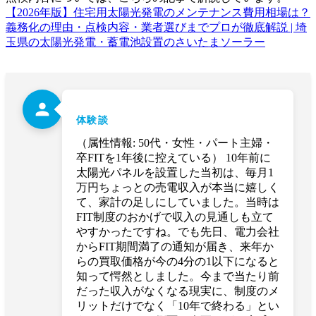
【2026年版】住宅用太陽光発電のメンテナンス費用相場は？
義務化の理由・点検内容・業者選びまでプロが徹底解説 | 埼
玉県の太陽光発電・蓄電池設置のさいたまソーラー
person
体験談
（属性情報: 50代・女性・パート主婦・
卒FITを1年後に控えている） 10年前に
太陽光パネルを設置した当初は、毎月1
万円ちょっとの売電収入が本当に嬉しく
て、家計の足しにしていました。当時は
FIT制度のおかげで収入の見通しも立て
やすかったですね。でも先日、電力会社
からFIT期間満了の通知が届き、来年か
らの買取価格が今の4分の1以下になると
知って愕然としました。今まで当たり前
だった収入がなくなる現実に、制度のメ
リットだけでなく「10年で終わる」とい