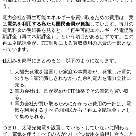
う。
電力会社が再生可能エネルギーを買い取るための費用は、実
は
電気を利用する私たち国民全員が負担
しています。毎月の
電気料金の明細書を見ると、「再生可能エネルギー発電促進
賦課金（再エネ賦課金）」という項目があるはずです。この
再エネ賦課金が、FIT制度による買取費用の原資の一部とな
っています。
仕組みを簡単にまとめると、以下のようになります。
太陽光発電を設置した家庭や事業者が、発電した電気
のうち自家消費しきれなかった余剰電力を電力会社に
売る。
電力会社は、国が定めたFIT価格でその電気を買い取
る。
電力会社が買い取るためにかかった費用の一部は、電
気を利用するすべての国民から「再エネ賦課金」とし
て集められる。
つまり、太陽光発電を設置している・していないに関わら
ず、電気を使うすべての人が少しずつ費用を負担し合うこと