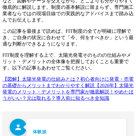
など、図解やデータを交えながら、どこよりも分かりやすく
徹底的に解説します。制度の基本解説に留まらず、専門施工
業者ならではの現場目線での実践的なアドバイスまで踏み込
んでお伝えします。
この記事を最後まで読めば、FIT制度の全てが明確に理解で
き、ご自身の状況に合わせて「今、何をすべきか」という最
適な判断ができるようになります。
FIT制度を理解する上で、太陽光発電そのものの仕組みやメ
リット・デメリットの全体像を把握しておくことも重要で
す。以下の記事もあわせてご覧ください。
【図解】太陽光発電の仕組みとは？初心者向けに発電・売電
の基礎からメリットまでわかりやすく解説
【2026年】太陽光
発電のメリット・デメリットを専門家が徹底解説！やめたほ
うがいい？元は取れる？導入前に知るべき全知識
person
体験談