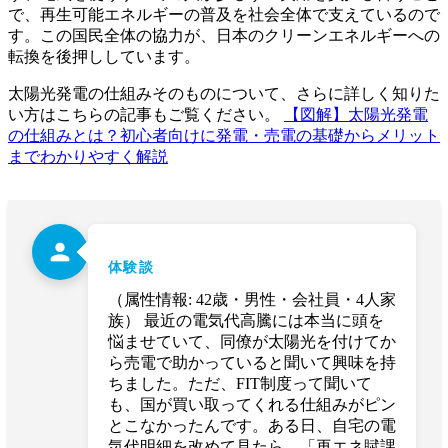
で、再生可能エネルギーの普及を社会全体で支えているので
す。この国民全体の協力が、日本のクリーンエネルギーへの
転換を後押ししています。
太陽光発電の仕組みそのものについて、さらに詳しく知りた
い方はこちらの記事もご覧ください。
【図解】太陽光発電
の仕組みとは？初心者向けに発電・売電の基礎からメリット
までわかりやすく解説
person
体験談
（属性情報: 42歳・男性・会社員・4人家
族） 最近の電気代高騰には本当に頭を
悩ませていて、同僚が太陽光を付けてか
ら売電で助かっていると聞いて興味を持
ちました。ただ、FIT制度って聞いて
も、国が買い取ってくれる仕組みがピン
とこなかったんです。ある日、自宅の電
気代明細を改めて見たら、「再エネ賦課