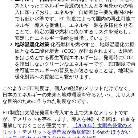
スといったエネルギー資源のほとんどを海外からの輸
入に頼っており、エネルギー自給率は主要先進国の中
でも低い水準です。FIT制度によって国内の再生可能エ
ネルギー導入を促進し、エネルギー源を多様化させる
ことで、特定の国や燃料に依存するリスクを減らし、
安定したエネルギー供給を目指しています。
地球温暖化対策
化石燃料を燃やすと、地球温暖化の原
因となる二酸化炭素（CO2）が排出されます。太陽光
をはじめとする再生可能エネルギーは、発電時にCO2
を排出しないクリーンなエネルギーです。FIT制度で再
生可能エネルギーの普及を加速させることは、地球温
暖化対策への貢献にも繋がります。
このようにFIT制度は、個人の経済的メリットだけでなく、
日本のエネルギーの未来と地球環境を守るという、より大き
な目的のために作られた制度なのです。
FIT制度は太陽光発電を導入する上で大きなメリットです
が、デメリットも存在します。導入を検討する際は、両面を
理解しておくことが重要です。
【2026年】太陽光発電のメ
リット・デメリットを専門家が徹底解説！やめたほうがい