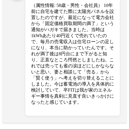
（属性情報: 58歳・男性・会社員） 10年
前に自宅を建てた際に太陽光パネルを設
置したのですが、最近になって電力会社
から「固定価格買取期間の満了」という
通知がハガキで届きました。当時は
1kWhあたり40円近くで売れていたの
で、毎月の売電収入は住宅ローンの足し
になり、本当に助かっていたんです。そ
れが満了後は8円台にまで下がると知
り、正直なところ愕然としましたね。こ
れでは売っても雀の涙ほどにしかならな
いと思い、妻と相談して「売る」から
「賢く使う」へ考えを切り替えることに
しました。今は蓄電池の導入を具体的に
検討していて、卒FITは我が家のエネル
ギー事情を真剣に見直す良いきっかけに
なったと感じています。