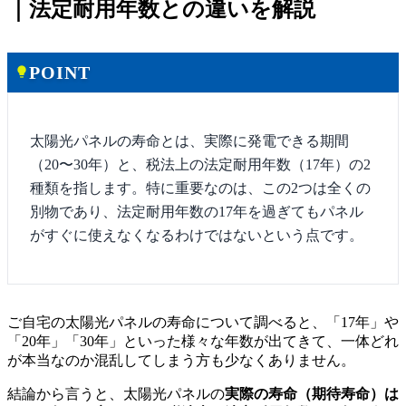
｜法定耐用年数との違いを解説
POINT
lightbulb
太陽光パネルの寿命とは、実際に発電できる期間
（20〜30年）と、税法上の法定耐用年数（17年）の2
種類を指します。特に重要なのは、この2つは全くの
別物であり、法定耐用年数の17年を過ぎてもパネル
がすぐに使えなくなるわけではないという点です。
ご自宅の太陽光パネルの寿命について調べると、「17年」や
「20年」「30年」といった様々な年数が出てきて、一体どれ
が本当なのか混乱してしまう方も少なくありません。
結論から言うと、太陽光パネルの
実際の寿命（期待寿命）は