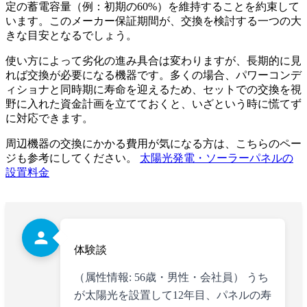
定の蓄電容量（例：初期の60%）を維持することを約束して
います。このメーカー保証期間が、交換を検討する一つの大
きな目安となるでしょう。
使い方によって劣化の進み具合は変わりますが、長期的に見
れば交換が必要になる機器です。多くの場合、パワーコンデ
ィショナと同時期に寿命を迎えるため、セットでの交換を視
野に入れた資金計画を立てておくと、いざという時に慌てず
に対応できます。
周辺機器の交換にかかる費用が気になる方は、こちらのペー
ジも参考にしてください。
太陽光発電・ソーラーパネルの
設置料金
person
体験談
（属性情報: 56歳・男性・会社員） うち
が太陽光を設置して12年目、パネルの寿