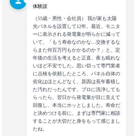
person
体験談
（55歳・男性・会社員） 我が家も太陽
光パネルを設置して12年。最近、モニタ
ーに表示される発電量が明らかに減って
いて、「もう寿命なのかな…交換するな
らまた何百万円もかかるのか？」と、定
年後の生活を考えると正直、夜も眠れな
いほど不安でした。思い切って専門業者
に点検を依頼したところ、パネル自体の
劣化はほとんどなく、原因は長年蓄積し
た汚れだったんです。プロに洗浄しても
らったら、翌日から発電量が目に見えて
回復し、本当にホッとしました。寿命だ
と決めつける前に、まずは専門家に相談
することが大切だと身をもって感じまし
たね。