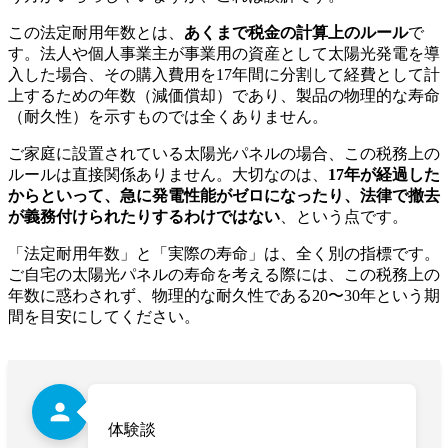
この法定耐用年数とは、
あくまで税金の計算上のルール
で
す。法人や個人事業主が事業用の資産として太陽光発電を導
入した場合、その購入費用を17年間に分割して経費として計
上するための年数（減価償却）であり、製品の物理的な寿命
（耐久性）を示すものでは全くありません。
ご家庭に設置されている太陽光パネルの場合、この税務上の
ルールは直接関係ありません。大切なのは、
17年が経過した
からといって、急に発電性能がゼロになったり、法律で撤去
が義務付けられたりするわけではない
、という点です。
「法定耐用年数」と「実際の寿命」は、全く別の指標です。
ご自宅の太陽光パネルの寿命を考える際には、この税務上の
年数に惑わされず、物理的な耐久性である20〜30年という期
間を目安にしてください。
person
体験談