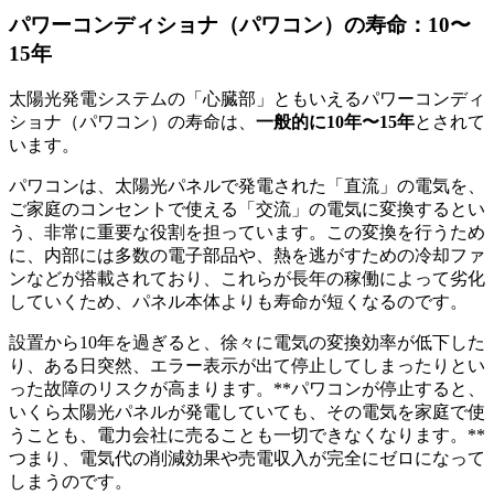
パワーコンディショナ（パワコン）の寿命：10〜
15年
太陽光発電システムの「心臓部」ともいえるパワーコンディ
ショナ（パワコン）の寿命は、
一般的に10年〜15年
とされて
います。
パワコンは、太陽光パネルで発電された「直流」の電気を、
ご家庭のコンセントで使える「交流」の電気に変換するとい
う、非常に重要な役割を担っています。この変換を行うため
に、内部には多数の電子部品や、熱を逃がすための冷却ファ
ンなどが搭載されており、これらが長年の稼働によって劣化
していくため、パネル本体よりも寿命が短くなるのです。
設置から10年を過ぎると、徐々に電気の変換効率が低下した
り、ある日突然、エラー表示が出て停止してしまったりとい
った故障のリスクが高まります。**パワコンが停止すると、
いくら太陽光パネルが発電していても、その電気を家庭で使
うことも、電力会社に売ることも一切できなくなります。**
つまり、電気代の削減効果や売電収入が完全にゼロになって
しまうのです。