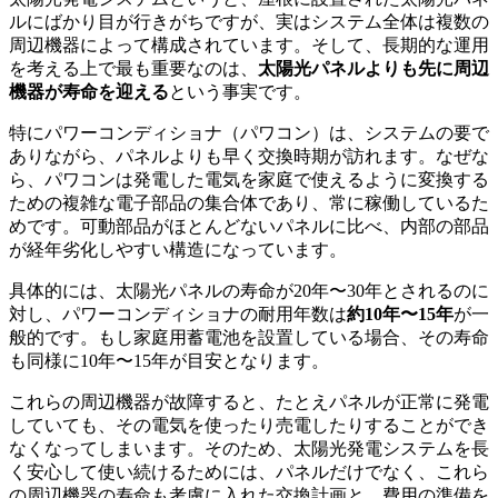
ルにばかり目が行きがちですが、実はシステム全体は複数の
周辺機器によって構成されています。そして、長期的な運用
を考える上で最も重要なのは、
太陽光パネルよりも先に周辺
機器が寿命を迎える
という事実です。
特にパワーコンディショナ（パワコン）は、システムの要で
ありながら、パネルよりも早く交換時期が訪れます。なぜな
ら、パワコンは発電した電気を家庭で使えるように変換する
ための複雑な電子部品の集合体であり、常に稼働しているた
めです。可動部品がほとんどないパネルに比べ、内部の部品
が経年劣化しやすい構造になっています。
具体的には、太陽光パネルの寿命が20年〜30年とされるのに
対し、パワーコンディショナの耐用年数は
約10年〜15年
が一
般的です。もし家庭用蓄電池を設置している場合、その寿命
も同様に10年〜15年が目安となります。
これらの周辺機器が故障すると、たとえパネルが正常に発電
していても、その電気を使ったり売電したりすることができ
なくなってしまいます。そのため、太陽光発電システムを長
く安心して使い続けるためには、パネルだけでなく、これら
の周辺機器の寿命も考慮に入れた交換計画と、費用の準備を