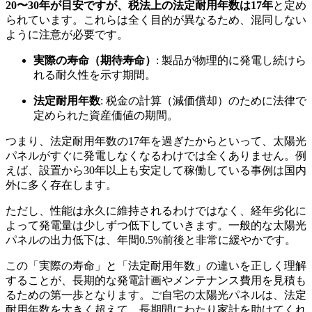
20〜30年が目安ですが、税法上の法定耐用年数は17年
と定め
られています。これらは全く目的が異なるため、混同しない
ように注意が必要です。
実際の寿命（期待寿命）
: 製品が物理的に発電し続けら
れる耐久性を示す期間。
法定耐用年数
: 税金の計算（減価償却）のために法律で
定められた資産価値の期間。
つまり、法定耐用年数の17年を過ぎたからといって、太陽光
パネルがすぐに発電しなくなるわけでは全くありません。例
えば、設置から30年以上も安定して稼働している事例は国内
外に多く存在します。
ただし、性能は永久に維持されるわけではなく、経年劣化に
よって発電量は少しずつ低下していきます。一般的な太陽光
パネルの出力低下は、年間0.5%前後と非常に緩やかです。
この「実際の寿命」と「法定耐用年数」の違いを正しく理解
することが、長期的な発電計画やメンテナンス費用を見積も
るための第一歩となります。ご自宅の太陽光パネルは、法定
耐用年数を大きく超えて、長期間にわたり家計を助けてくれ