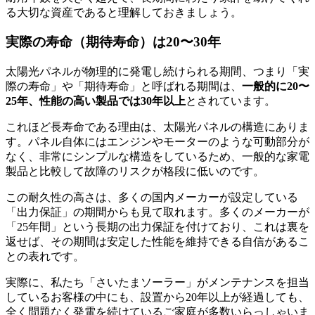
る大切な資産であると理解しておきましょう。
実際の寿命（期待寿命）は20〜30年
太陽光パネルが物理的に発電し続けられる期間、つまり「実
際の寿命」や「期待寿命」と呼ばれる期間は、
一般的に20〜
25年、性能の高い製品では30年以上
とされています。
これほど長寿命である理由は、太陽光パネルの構造にありま
す。パネル自体にはエンジンやモーターのような可動部分が
なく、非常にシンプルな構造をしているため、一般的な家電
製品と比較して故障のリスクが格段に低いのです。
この耐久性の高さは、多くの国内メーカーが設定している
「出力保証」の期間からも見て取れます。多くのメーカーが
「25年間」という長期の出力保証を付けており、これは裏を
返せば、その期間は安定した性能を維持できる自信があるこ
との表れです。
実際に、私たち「さいたまソーラー」がメンテナンスを担当
しているお客様の中にも、設置から20年以上が経過しても、
全く問題なく発電を続けているご家庭が多数いらっしゃいま