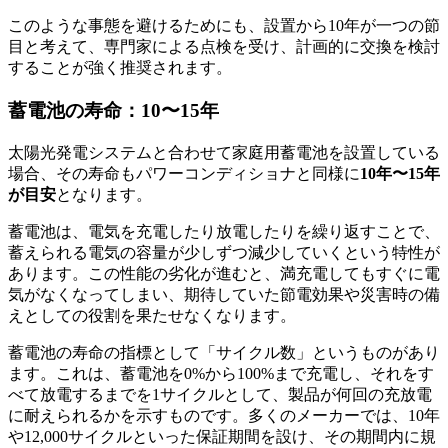
このような事態を避けるためにも、設置から10年が一つの節
目と考えて、専門家による点検を受け、計画的に交換を検討
することが強く推奨されます。
蓄電池の寿命：10〜15年
太陽光発電システムと合わせて家庭用蓄電池を設置している
場合、その寿命もパワーコンディショナと同様に
10年〜15年
が目安
となります。
蓄電池は、電気を充電したり放電したりを繰り返すことで、
蓄えられる電気の容量が少しずつ減少していくという特性が
あります。この性能の劣化が進むと、満充電してもすぐに電
気がなくなってしまい、期待していた節電効果や災害時の備
えとしての役割を果たせなくなります。
蓄電池の寿命の指標として「サイクル数」というものがあり
ます。これは、蓄電池を0%から100%まで充電し、それをす
べて放電するまでを1サイクルとして、製品が何回の充放電
に耐えられるかを示すものです。多くのメーカーでは、10年
や12,000サイクルといった保証期間を設け、その期間内に規